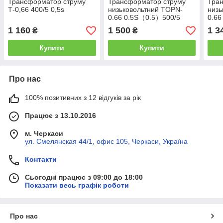
Трансформатор струму
Трансформатор струму
Тра
Т-0,66 400/5 0,5s
низьковольтний TOPN-
низь
0.66 0.5S（0.5）500/5
0.66
1 160
1 500
1 3
₴
₴
Купити
Купити
Про нас
100% позитивних з 12 відгуків за рік
Працює з 13.10.2016
м. Черкаси
ул. Смелянская 44/1, офис 105, Черкаси, Україна
Контакти
Сьогодні працює з 09:00 до 18:00
Показати весь графік роботи
Про нас