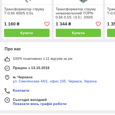
Трансформатор струму
Трансформатор струму
Тра
Т-0,66 400/5 0,5s
низьковольтний TOPN-
Т-0,
0.66 0.5S（0.5）200/5
1 160
1 344
1 3
₴
₴
Купити
Купити
Про нас
100% позитивних з 11 відгуків за рік
Працює з 13.10.2016
м. Черкаси
ул. Смелянская 44/1, офис 105, Черкаси, Україна
Контакти
Сьогодні вихідний
Показати весь графік роботи