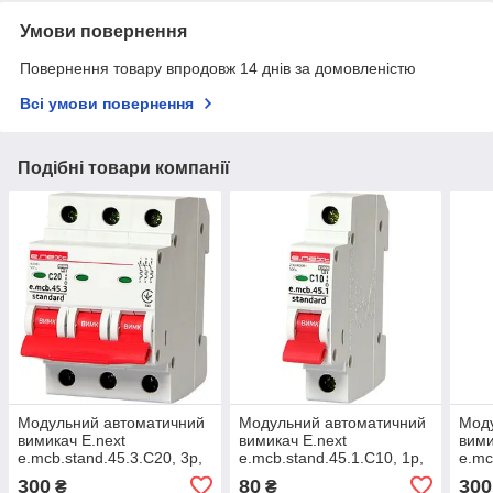
Умови повернення
Повернення товару впродовж 14 днів за домовленістю
Всі умови повернення
Подібні товари компанії
Модульний автоматичний
Модульний автоматичний
Мод
вимикач E.next
вимикач E.next
вими
e.mcb.stand.45.3.C20, 3р,
e.mcb.stand.45.1.C10, 1р,
e.mc
20 А, C, 4,5 кА
10 А, C, 4,5 кА
16 А
300
80
300
₴
₴