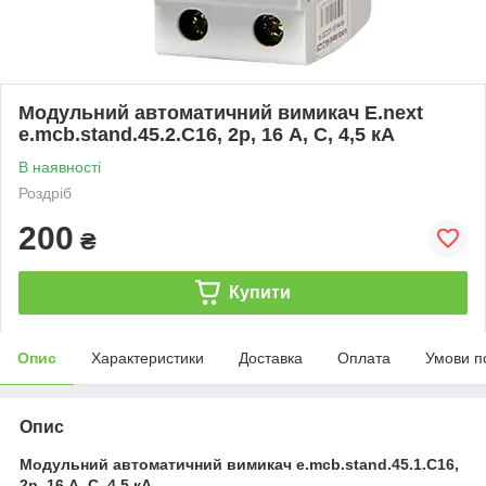
Модульний автоматичний вимикач E.next
e.mcb.stand.45.2.C16, 2р, 16 А, C, 4,5 кА
В наявності
Роздріб
200
₴
Купити
Опис
Характеристики
Доставка
Оплата
Умови п
Опис
Модульний автоматичний вимикач e.mcb.stand.45.1.C16,
2р, 16 А, C, 4,5 кА