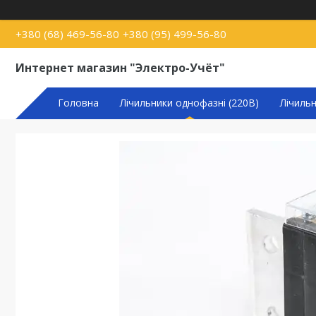
+380 (68) 469-56-80
+380 (95) 499-56-80
Интернет магазин "Электро-Учёт"
Головна
Лічильники однофазні (220В)
Лічиль