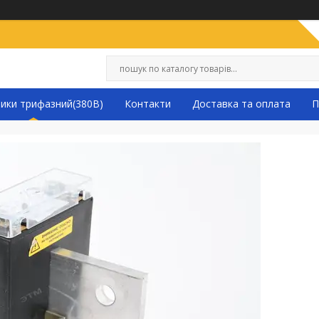
ники трифазний(380В)
Контакти
Доставка та оплата
П